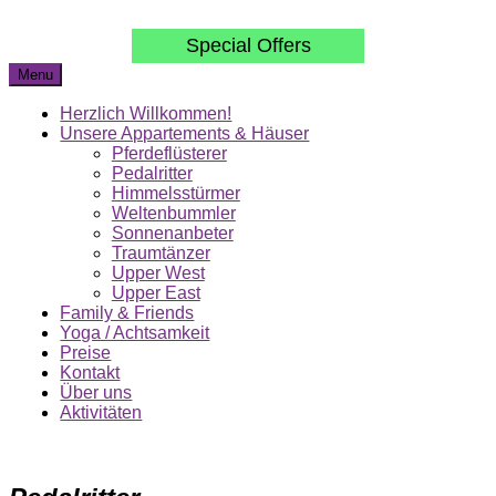
Skip
to
Special Offers
content
Menu
Herzlich Willkommen!
Unsere Appartements & Häuser
Pferdeflüsterer
Pedalritter
Himmelsstürmer
Weltenbummler
Sonnenanbeter
Traumtänzer
Upper West
Upper East
Family & Friends
Yoga / Achtsamkeit
Preise
Kontakt
Über uns
Aktivitäten